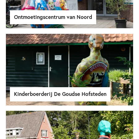
Ontmoetingscentrum van Noord
Kinderboerderij De Goudse Hofsteden